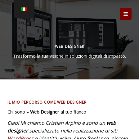
Vai
al
contenuto
WEB DESIGNER
Trasformo la tua visione in soluzioni digitali di impatto.
IL MIO PERCORSO COME WEB DESIGNER
Chi sono –
Web Designer
al tuo fianco
Ciao! Mi chiamo Cristian Arpino e sono un
web
designer
specializzato nella realizzazione di siti
WordPress
e identità visive. Aiuto freelance, piccole